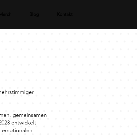
Merch
Blog
Kontakt
mehrstimmiger
immen, gemeinsamen
023 entwickelt
r emotionalen