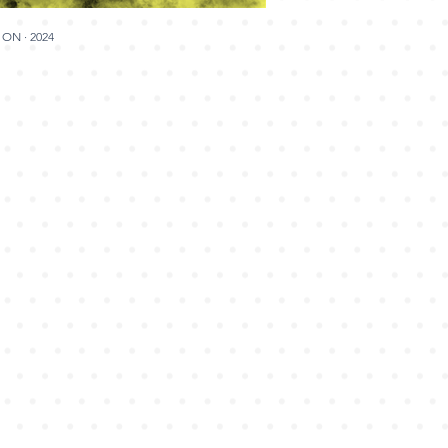
ON · 2024
HAGEN, "Shine On", Single, 2024