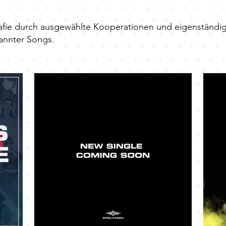
afie durch ausgewählte Kooperationen und eigenständig
annter Songs.