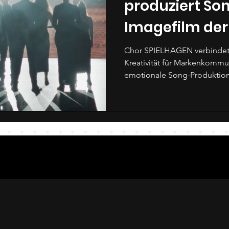
produziert Son
Imagefilm der
Healthineers 
Chor SPIELHAGEN verbindet
Kreativität für Markenkommunikation. Stolz auf unsere
emotionale Song-Produktion