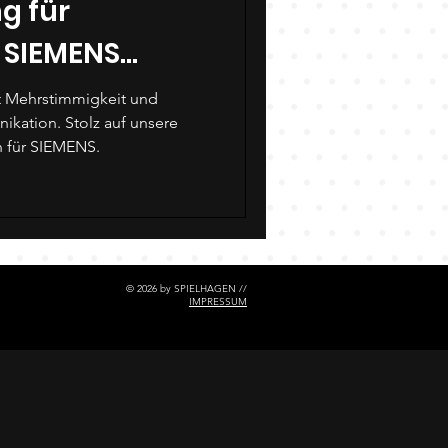
g für
 SIEMENS
AG
 Mehrstimmigkeit und
 für SIEMENS.
© 2026 by SPIELHAGEN //
IMPRESSUM