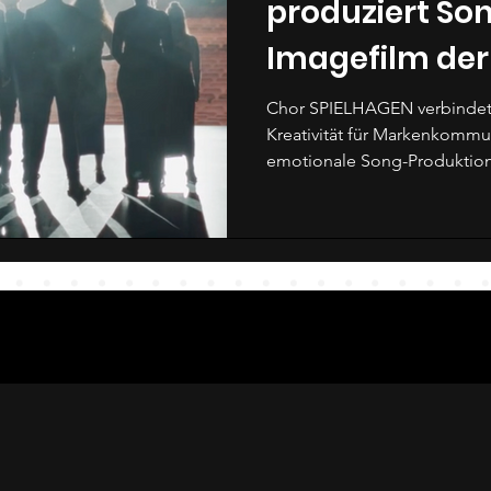
produziert Son
Imagefilm der
Healthineers 
Chor SPIELHAGEN verbindet
Kreativität für Markenkommunikation. Stolz auf unsere
emotionale Song-Produktion