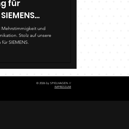
g für
 SIEMENS
AG
 Mehrstimmigkeit und
 für SIEMENS.
© 2026 by SPIELHAGEN //
IMPRESSUM