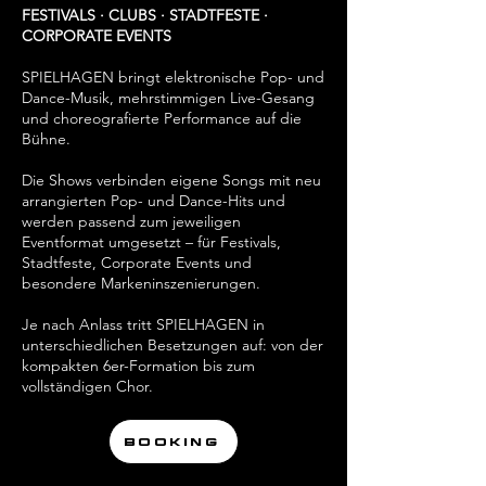
FESTIVALS · CLUBS · STADTFESTE ·
CORPORATE EVENTS
SPIELHAGEN bringt elektronische Pop- und
Dance-Musik, mehrstimmigen Live-Gesang
und choreografierte Performance auf die
Bühne.
Die Shows verbinden eigene Songs mit neu
arrangierten Pop- und Dance-Hits und
werden passend zum jeweiligen
Eventformat umgesetzt – für Festivals,
Stadtfeste, Corporate Events und
besondere Markeninszenierungen.
Je nach Anlass tritt SPIELHAGEN in
unterschiedlichen Besetzungen auf: von der
kompakten 6er-Formation bis zum
vollständigen Chor.
BOOKING